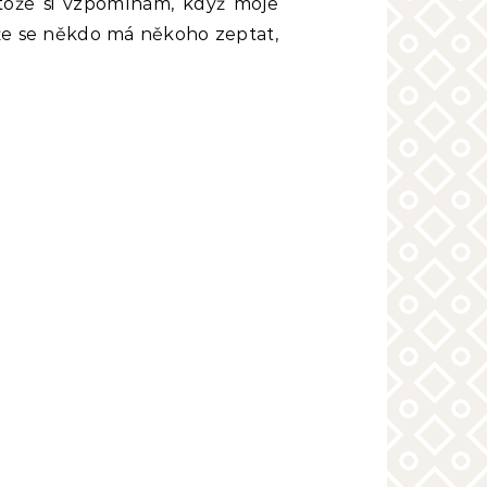
otože si vzpomínám, když moje
 že se někdo má někoho zeptat,