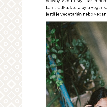
odlišný životní styl, tak mo
kamarádka, která byla veganka
jestli je vegetarián nebo vegan