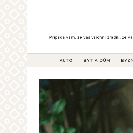
Skip to content
Připadá vám, že vás všichni zradili, že
AUTO
BYT A DŮM
BYZ