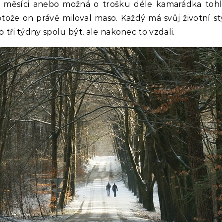
 měsíci anebo možná o trošku déle kamarádka tohle
tože on právě miloval maso. Každý má svůj životní sty
o tři týdny spolu být, ale nakonec to vzdali.