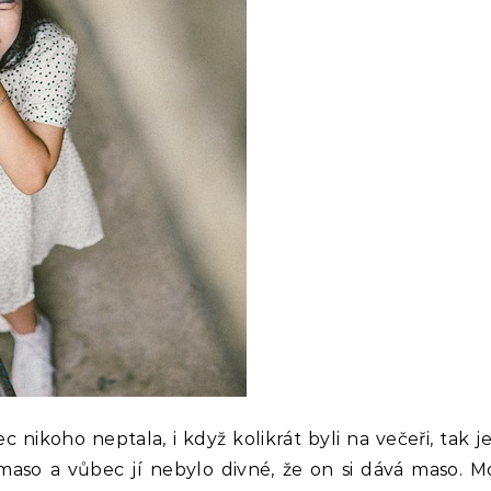
 nikoho neptala, i když kolikrát byli na večeři, tak 
aso a vůbec jí nebylo divné, že on si dává maso. Mož