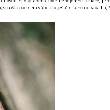
hou nastat hádky anebo také nepříjemné situace, pr
, si našla partnera vůbec to ještě nikoho nenapadlo,
.