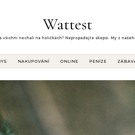
Wattest
 vás všichni nechali na holičkách? Nepropadejte skepsi. My z na
NYS
NAKUPOVÁNÍ
ONLINE
PENÍZE
ZÁBAV