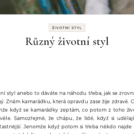
ŽIVOTNÍ STYL
Různý životní styl
ní styl anebo to dáváte na náhodu třeba, jak se zrovna
ný. Znám kamarádku, která opravdu zase žije zdravě. O
mže když se kamarádky zeptám, co potom z toho život
věle. Samozřejmě, že chápu, že lidé, když si udělají 
šťastnější. Jenomže když potom si třeba někdo najde