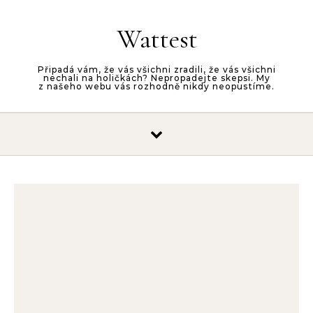
Skip to content
Wattest
Připadá vám, že vás všichni zradili, že vás všichni
nechali na holičkách? Nepropadejte skepsi. My
z našeho webu vás rozhodně nikdy neopustíme.