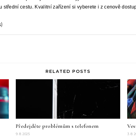
u střední cestu. Kvalitní zařízení si vyberete i z cenově dost
s)
RELATED POSTS
Předejděte problémům s telefonem
Ves
9. 8. 2025
3. 8. 