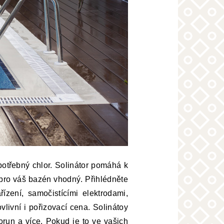
 potřebný chlor. Solinátor pomáhá k
je pro váš bazén vhodný. Přihlédněte
ízení, samočistícími elektrodami,
livní i pořizovací cena. Solinátoy
korun a více. Pokud je to ve vašich