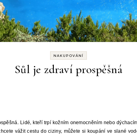
NAKUPOVÁNÍ
Sůl je zdraví prospěšná
ospěšná. Lidé, kteří trpí kožním onemocněním nebo dýchací
cete vážit cestu do ciziny, můžete si koupání ve slané vod