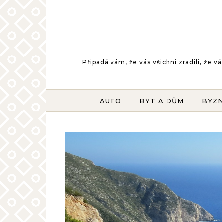
Skip to content
Připadá vám, že vás všichni zradili, že
AUTO
BYT A DŮM
BYZ