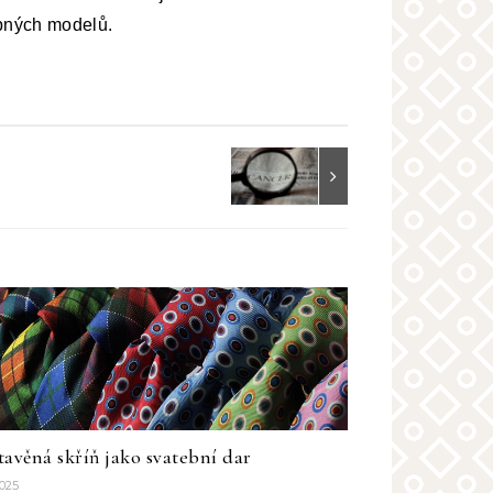
upných modelů.
tavěná skříň jako svatební dar
2025