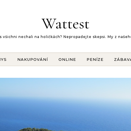
Wattest
 vás všichni nechali na holičkách? Nepropadejte skepsi. My z na
NYS
NAKUPOVÁNÍ
ONLINE
PENÍZE
ZÁBAV