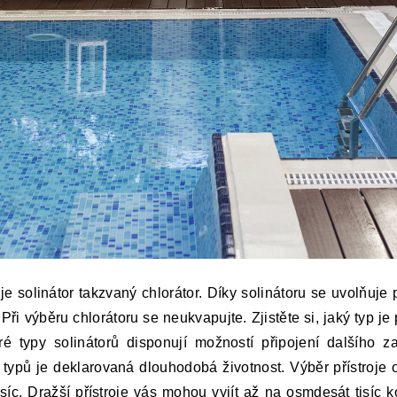
e solinátor takzvaný chlorátor. Díky solinátoru se uvolňuje
.
Při výběru chlorátoru se neukvapujte. Zjistěte si, jaký typ 
typy solinátorů disponují možností připojení dalšího zař
ypů je deklarovaná dlouhodobá životnost. Výběr přístroje ov
síc. Dražší přístroje vás mohou vyjít až na osmdesát tisíc 