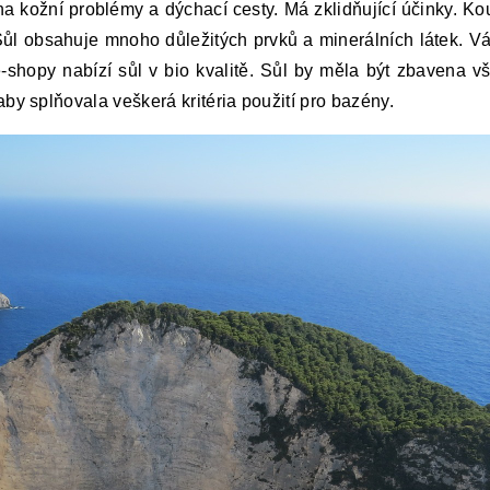
a kožní problémy a dýchací cesty. Má zklidňující účinky. Ko
 Sůl obsahuje mnoho důležitých prvků a minerálních látek. Vá
e-shopy nabízí sůl v bio kvalitě. Sůl by měla být zbavena v
aby splňovala veškerá kritéria použití pro bazény.