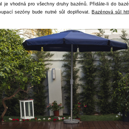
ůl je vhodná pro všechny druhy bazénů. Přidáte-li do bazé
oupací sezóny bude nutné sůl doplňovat.
Bazénová sůl
ht