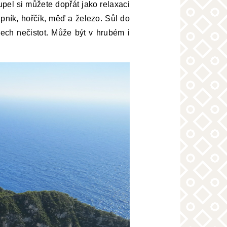
upel si můžete dopřát jako relaxaci
pník, hořčík, měď a železo. Sůl do
šech nečistot. Může být v hrubém i