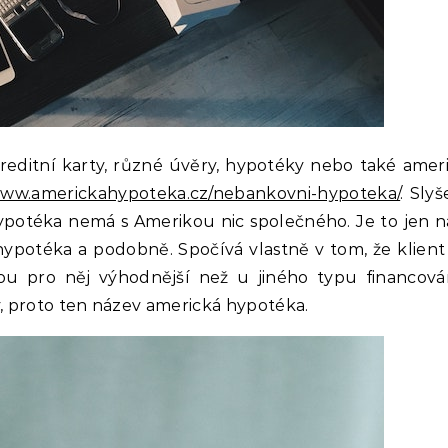
reditní karty, různé úvěry, hypotéky nebo také ame
www.americkahypoteka.cz/nebankovni-hypoteka/
. Sly
ypotéka nemá s Amerikou nic společného. Je to jen n
hypotéka a podobně. Spočívá vlastně v tom, že klient
ou pro něj výhodnější než u jiného typu financová
 proto ten název americká hypotéka.