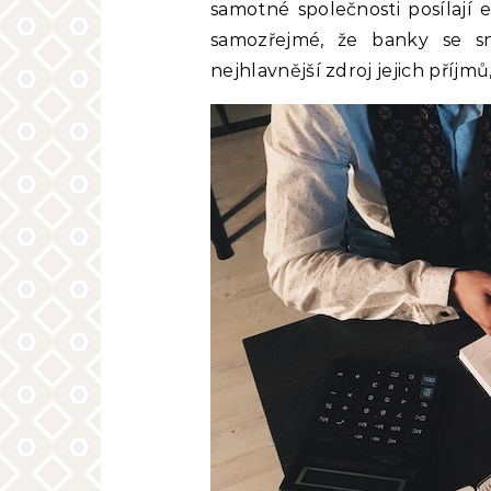
samotné společnosti posílají 
samozřejmé, že banky se sn
nejhlavnější zdroj jejich příjm