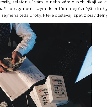
emaily, telefonují vám je nebo vám o nich říkají ve c
aží poskytnout svým klientům nejrůznější druhy 
ů, zejména teda úroky, které dostávají zpět z pravideln