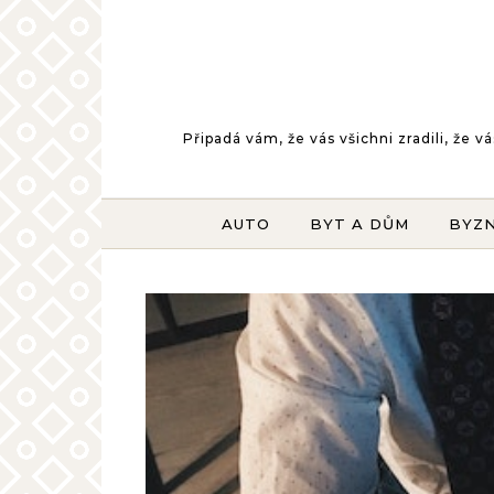
Skip to content
Připadá vám, že vás všichni zradili, že
AUTO
BYT A DŮM
BYZ