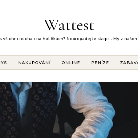
Wattest
 vás všichni nechali na holičkách? Nepropadejte skepsi. My z na
NYS
NAKUPOVÁNÍ
ONLINE
PENÍZE
ZÁBAV