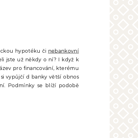
rickou hypotéku či
nebankovní
šeli jste už někdy o ní?
I když k
ázev pro financování, kterému
 si vypůjčí d banky větší obnos
ní. Podmínky se blíží podobě