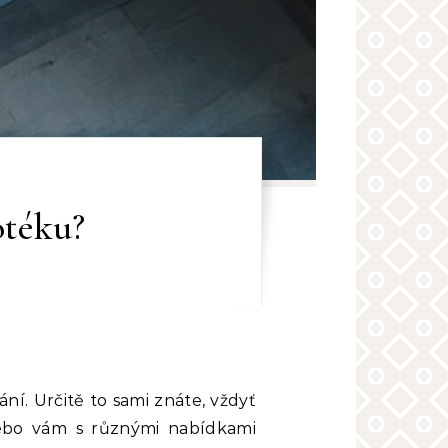
otéku?
í. Určitě to sami znáte, vždyť
 nebo vám s různými nabídkami