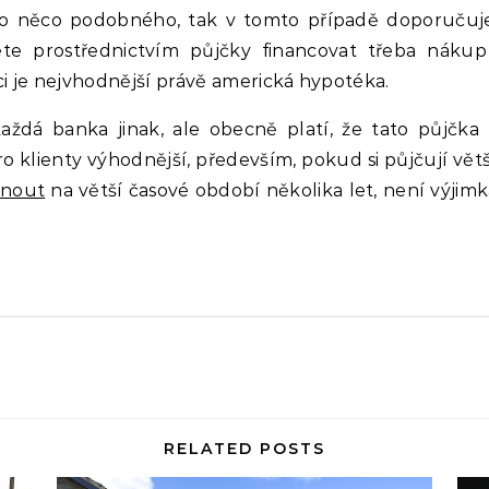
bo něco podobného, tak v tomto případě doporučuje
te prostřednictvím půjčky financovat třeba nákup
ěci je nejvhodnější právě americká hypotéka.
aždá banka jinak, ale obecně platí, že tato půjčka 
pro klienty výhodnější, především, pokud si půjčují vět
nout
na větší časové období několika let, není výjimka
RELATED POSTS