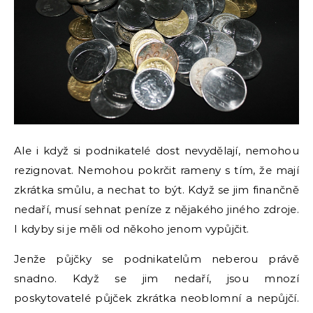
Ale i když si podnikatelé dost nevydělají, nemohou
rezignovat. Nemohou pokrčit rameny s tím, že mají
zkrátka smůlu, a nechat to být. Když se jim finančně
nedaří, musí sehnat peníze z nějakého jiného zdroje.
I kdyby si je měli od někoho jenom vypůjčit.
Jenže půjčky se podnikatelům neberou právě
snadno. Když se jim nedaří, jsou mnozí
poskytovatelé půjček zkrátka neoblomní a nepůjčí.