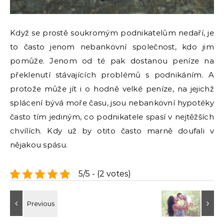
Když se prostě soukromým podnikatelům nedaří, je
to často jenom nebankovní společnost, kdo jim
pomůže. Jenom od té pak dostanou peníze na
překlenutí stávajících problémů s podnikáním. A
protože může jít i o hodně velké peníze, na jejichž
splácení bývá moře času, jsou nebankovní hypotéky
často tím jediným, co podnikatele spasí v nejtěžších
chvílích. Kdy už by otito často marně doufali v
nějakou spásu.
5/5 - (2 votes)