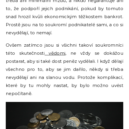
třeba ani minimální mzdu, a nikdo negarantuje ani
to, že podpoří jejich podnikání, pokud by tomuto
snad hrozil kvůli ekonomickým těžkostem bankrot.
Prostě jsou na to soukromí podnikatelé sami, a co si
nevydělají, to nemají.
Ovšem zatímco jsou si všichni takoví soukromníci
této skutečnosti
vědomi
, ne vždy se dokážou
postarat, aby si také dost peněz vydělali. I když dělají
všechno pro to, aby se jim dařilo, někdy si třeba
nevydělají ani na slanou vodu. Protože komplikací,
které by tu mohly nastat, by bylo možno uvést
nepočítaně.