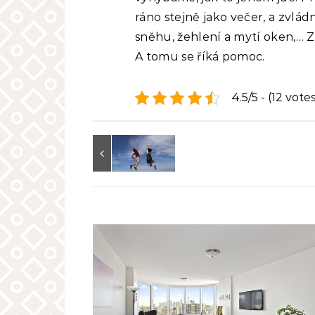
ráno stejně jako večer, a zvlá
sněhu, žehlení a mytí oken,… 
A tomu se říká pomoc.
4.5/5 - (12 votes