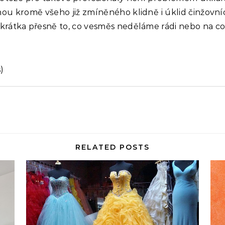
dnou kromě všeho již zmíněného klidně i úklid činžovní
Zkrátka přesně to, co vesměs neděláme rádi nebo na c
)
RELATED POSTS