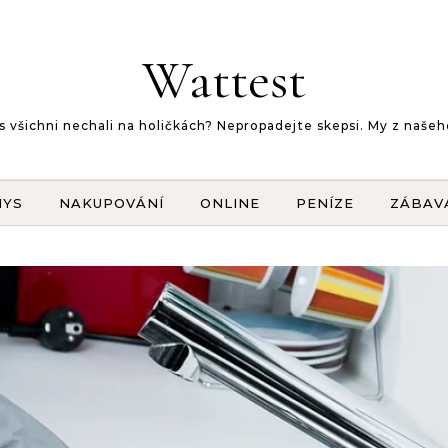
Wattest
 vás všichni nechali na holičkách? Nepropadejte skepsi. My z na
NYS
NAKUPOVÁNÍ
ONLINE
PENÍZE
ZÁBAV