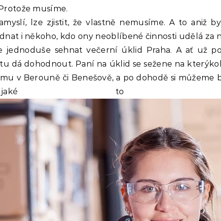
. Protože musíme.
myslí, lze zjistit, že vlastně nemusíme. A to aniž 
ednat i někoho, kdo ony neoblíbené činnosti udělá za n
ze jednoduše sehnat
večerní úklid Praha
. A ať už p
 tu dá dohodnout. Paní na úklid se sežene na kterýkoli
me tomu v Berouně či Benešově, a po dohodě si můžeme bý
, jaké to 