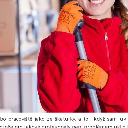
pracoviště jako ze škatulky, a to i když sami uk
otože pro takové profesionály není problémem uklidit 