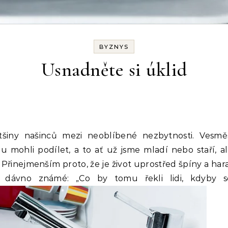
BYZNYS
Usnadněte si úklid
ětšiny našinců mezi neoblíbené nezbytnosti. Vesm
mohli podílet, a to ať už jsme mladí nebo staří, a
 Přinejmenším proto, že je život uprostřed špíny a ha
dávno známé: „Co by tomu řekli lidi, kdyby 