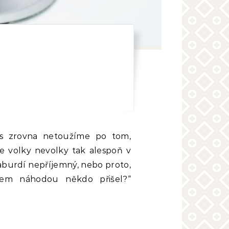
ěs zrovna netoužíme po tom,
le volky nevolky tak alespoň v
raburdí nepříjemný, nebo proto,
sem náhodou někdo přišel?“