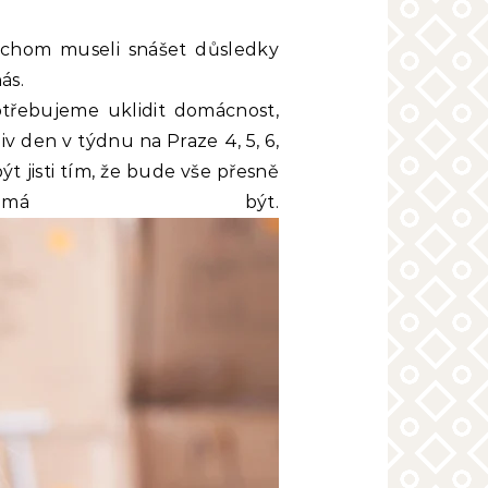
bychom museli snášet důsledky
ás.
otřebujeme uklidit domácnost,
v den v týdnu na Praze 4, 5, 6,
t jisti tím, že bude vše přesně
má být.