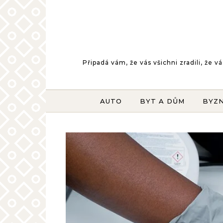
Skip to content
Připadá vám, že vás všichni zradili, že
AUTO
BYT A DŮM
BYZ