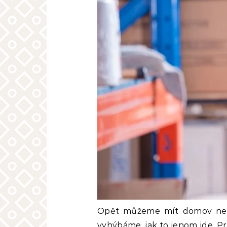
Opět můžeme mít domov nebo 
vyhýbáme, jak to jenom jde. Pr