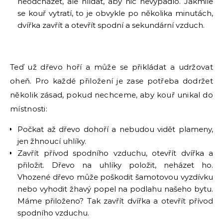
neodcházet, ale hlídat, aby nic nevypadlo. Jakmile
se kouř vytratí, to je obvykle po několika minutách,
dvířka zavřít a otevřít spodní a sekundární vzduch.
Teď už dřevo hoří a může se přikládat a udržovat
oheň. Pro každé přiložení je zase potřeba dodržet
několik zásad, pokud nechceme, aby kouř unikal do
místnosti:
Počkat až dřevo dohoří a nebudou vidět plameny,
jen žhnoucí uhlíky.
Zavřít přívod spodního vzduchu, otevřít dvířka a
přiložit. Dřevo na uhlíky položit, neházet ho.
Vhozené dřevo může poškodit šamotovou vyzdívku
nebo vyhodit žhavý popel na podlahu našeho bytu.
Máme přiloženo? Tak zavřít dvířka a otevřít přívod
spodního vzduchu.