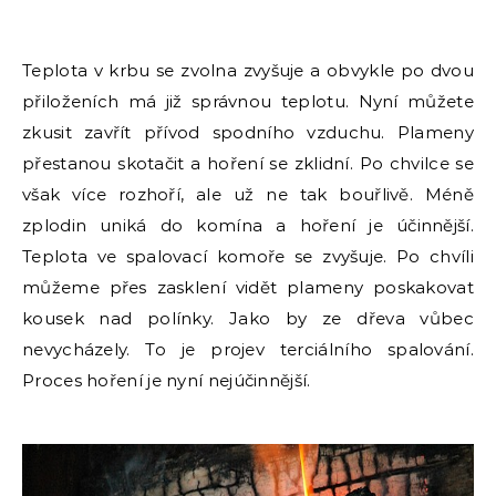
Teplota v krbu se zvolna zvyšuje a obvykle po dvou
přiloženích má již správnou teplotu. Nyní můžete
zkusit zavřít přívod spodního vzduchu. Plameny
přestanou skotačit a hoření se zklidní. Po chvilce se
však více rozhoří, ale už ne tak bouřlivě. Méně
zplodin uniká do komína a hoření je účinnější.
Teplota ve spalovací komoře se zvyšuje. Po chvíli
můžeme přes zasklení vidět plameny poskakovat
kousek nad polínky. Jako by ze dřeva vůbec
nevycházely. To je projev terciálního spalování.
Proces hoření je nyní nejúčinnější.