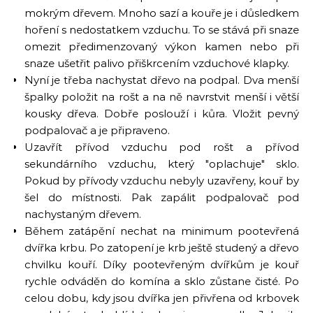
mokrým dřevem. Mnoho sazí a kouře je i důsledkem
hoření s nedostatkem vzduchu. To se stává při snaze
omezit předimenzovaný výkon kamen nebo při
snaze ušetřit palivo přiškrcením vzduchové klapky.
Nyní je třeba nachystat dřevo na podpal. Dva menší
špalky položit na rošt a na ně navrstvit menší i větší
kousky dřeva. Dobře poslouží i kůra. Vložit pevný
podpalovač a je připraveno.
Uzavřít přívod vzduchu pod rošt a přívod
sekundárního vzduchu, který "oplachuje" sklo.
Pokud by přívody vzduchu nebyly uzavřeny, kouř by
šel do místnosti. Pak zapálit podpalovač pod
nachystaným dřevem.
Během zatápění nechat na minimum pootevřená
dvířka krbu. Po zatopení je krb ještě studený a dřevo
chvilku kouří. Díky pootevřeným dvířkům je kouř
rychle odváděn do komína a sklo zůstane čisté. Po
celou dobu, kdy jsou dvířka jen přivřena od krbovek