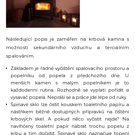
Následující popis je zaměřen na krbová kamna s
možností sekundárního vzduchu a terciálním
spalováním.
Základem je řádné vyčištění spalovacího prostoru a
popelníku od popela z předchozího dne. U
menších kamen s malým popelníkem je to
každodenní rutina. Rozhodně se vyplatí pořídit si
vysavač popela. Nepráší se a práce jde lépe od ruky.
Špinavé sklo lze čistit kouskem toaletního papíru a
nástřikem běžně dostupných přípravků na čištění
krbových skel. A pokud něco vyčistit nejde? Na
navlhčený toaletní papír nabrat trochu popelu z
krbu a tím dočistit. Špinavé sklo naznačuje topení