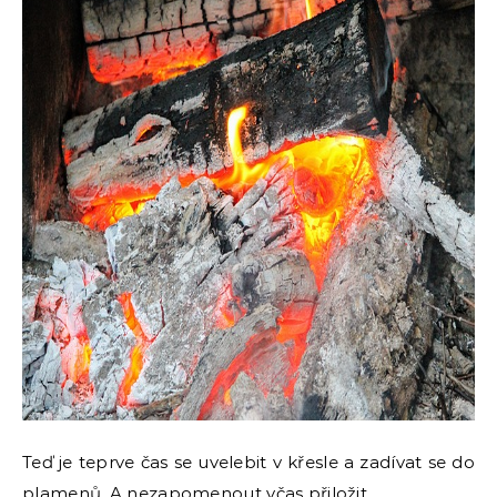
Teď je teprve čas se uvelebit v křesle a zadívat se do
plamenů. A nezapomenout včas přiložit.