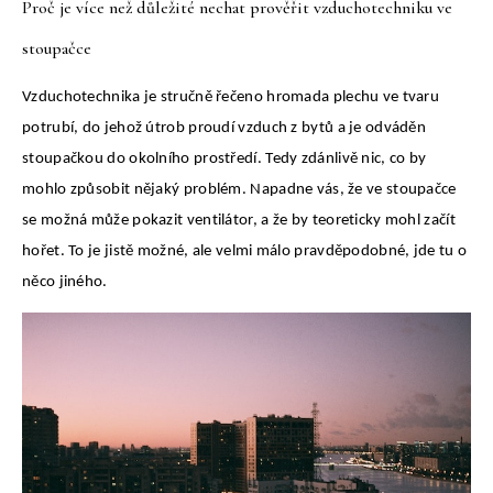
Proč je více než důležité nechat prověřit vzduchotechniku ve
stoupačce
Vzduchotechnika je stručně řečeno hromada plechu ve tvaru
potrubí, do jehož útrob proudí vzduch z bytů a je odváděn
stoupačkou do okolního prostředí. Tedy zdánlivě nic, co by
mohlo způsobit nějaký problém. Napadne vás, že ve stoupačce
se možná může pokazit ventilátor, a že by teoreticky mohl začít
hořet. To je jistě možné, ale velmi málo pravděpodobné, jde tu o
něco jiného.