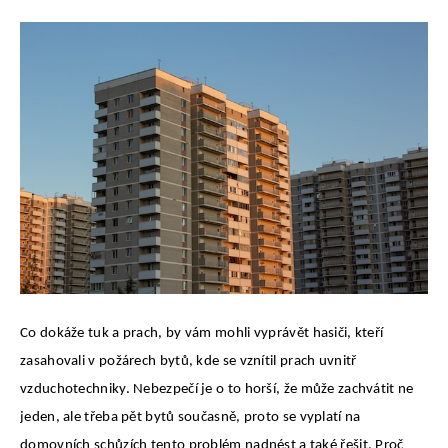
Co dokáže tuk a prach, by vám mohli vyprávět hasiči, kteří
zasahovali v požárech bytů, kde se vznítil prach uvnitř
vzduchotechniky. Nebezpečí je o to horší, že může zachvátit ne
jeden, ale třeba pět bytů současně, proto se vyplatí na
domovních schůzích tento problém nadnést a také řešit. Proč