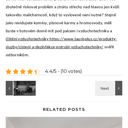
zbytečně riskovat problém a ztrátu střechy nad hlavou jen kvůli
takovéto malichernosti, když to vysloveně není nutné? Stejně
jako revidujete komíny, plynové karmy a hromosvody, měli
byste v bytovém domě mít pod palcem i vzduchotechniku a
čištění vzduchotechniky https://www.taurisplus.cz/produkty-
sluzby/cisteni-a-dezinfekce-potrubi-vzduchotechniky/
svěřit
odborníkům.
4.4/5 - (10 votes)
RELATED POSTS