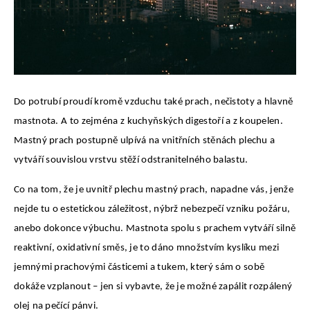
Do potrubí proudí kromě vzduchu také prach, nečistoty a hlavně
mastnota. A to zejména z kuchyňských digestoří a z koupelen.
Mastný prach postupně ulpívá na vnitřních stěnách plechu a
vytváří souvislou vrstvu stěží odstranitelného balastu.
Co na tom, že je uvnitř plechu mastný prach, napadne vás, jenže
nejde tu o estetickou záležitost, nýbrž nebezpečí vzniku požáru,
anebo dokonce výbuchu. Mastnota spolu s prachem vytváří silně
reaktivní, oxidativní směs, je to dáno množstvím kyslíku mezi
jemnými prachovými částicemi a tukem, který sám o sobě
dokáže vzplanout – jen si vybavte, že je možné zapálit rozpálený
olej na pečící pánvi.