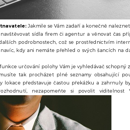
tnavatele:
Jakmile se Vám zadaří a konečně naleznet
 navštěvovat sídla firem či agentur a věnovat čas př
 dalších podrobnostech, což se prostřednictvím inter
 navíc, kdy ani nemáte přehled o svých šancích na 
unkce určování polohy Vám je vyhledávač schopný z
Nemusíte tak procházet plné seznamy obsahující p
dy lokace představuje častou překážku a zahrnuly bys
rozhodnutí, nezapomeňte si povolit viditelnost