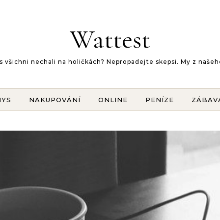
Wattest
 vás všichni nechali na holičkách? Nepropadejte skepsi. My z na
NYS
NAKUPOVÁNÍ
ONLINE
PENÍZE
ZÁBAV