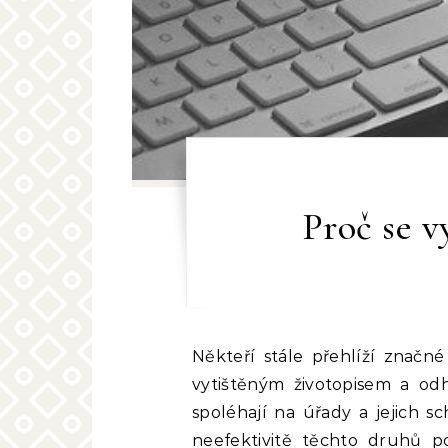
Proč se v
Někteří stále přehlíží značné výhody moderního světa a rozvíjející se sílu elektroniky, a tak spěchají se svým
vytištěným životopisem a odh
spoléhají na úřady a jejich s
neefektivitě těchto druhů 