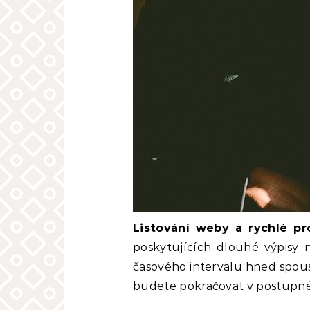
Listování weby a rychlé p
poskytujících dlouhé výpisy 
časového intervalu hned spoust
budete pokračovat v postupném