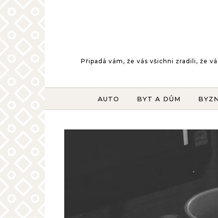
Skip to content
Připadá vám, že vás všichni zradili, že
AUTO
BYT A DŮM
BYZ