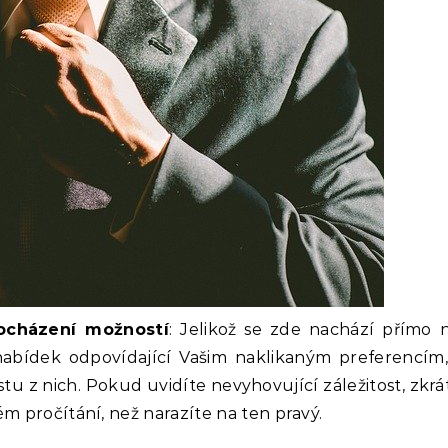
rocházení možností
: Jelikož se zde nachází přímo
nabídek odpovídající Vašim naklikaným preferencím,
u z nich. Pokud uvidíte nevyhovující záležitost, zkrá
 pročítání, než narazíte na ten pravý.