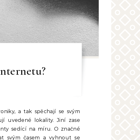
internetu?
í uvedené lokality. Jiní zase
ianty sedící na míru. O značné
hat svým časem a vyhnout se