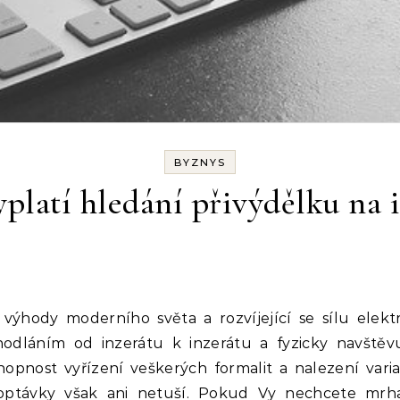
BYZNYS
yplatí hledání přivýdělku na 
odláním od inzerátu k inzerátu a fyzicky navštěvuj
chopnost vyřízení veškerých formalit a nalezení var
poptávky však ani netuší. Pokud Vy nechcete mr