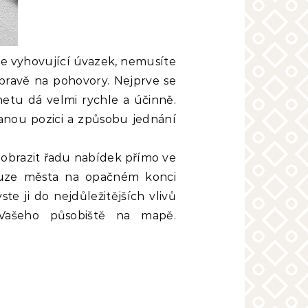
e vyhovující úvazek, nemusíte
ípravě na pohovory. Nejprve se
netu dá velmi rychle a účinně.
danou pozici a způsobu jednání
obrazit řadu nabídek přímo ve
ouze města na opačném konci
te ji do nejdůležitějších vlivů
 Vašeho působiště na mapě.