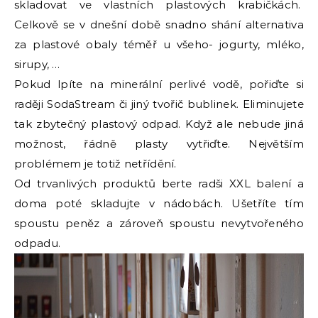
skladovat ve vlastních plastových krabičkách.
Celkově se v dnešní době snadno shání alternativa
za plastové obaly téměř u všeho- jogurty, mléko,
sirupy, …
Pokud lpíte na minerální perlivé vodě, pořiďte si
raději SodaStream či jiný tvořič bublinek. Eliminujete
tak zbytečný plastový odpad. Když ale nebude jiná
možnost, řádně plasty vytřiďte. Největším
problémem je totiž netřídění.
Od trvanlivých produktů berte radši XXL balení a
doma poté skladujte v nádobách. Ušetříte tím
spoustu peněz a zároveň spoustu nevytvořeného
odpadu.