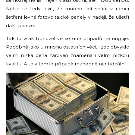
samozřejmě liší nejen vlastnostmi, ale i svou cenou.
Nelze se tedy divit, že mnoho lidí shání v rámci
šetření
levné fotovoltaické panely
v naději, že ušetří
další peníze.
Tak to však bohužel ve většině případů nefunguje.
Podobně jako u mnoha ostatních věcí, i zde obvykle
velmi nízká cena zároveň znamená i velmi nízkou
kvalitu. A to v tomto případě rozhodně není ideální.