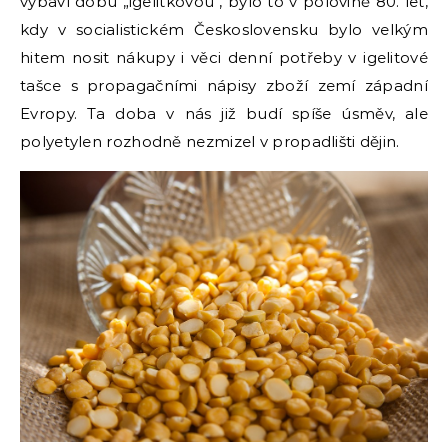
vybaví dobu „igelitkovou“, bylo to v polovině 80. let,
kdy v socialistickém Československu bylo velkým
hitem nosit nákupy i věci denní potřeby v igelitové
tašce s propagačními nápisy zboží zemí západní
Evropy. Ta doba v nás již budí spíše úsměv, ale
polyetylen rozhodně nezmizel v propadlišti dějin.