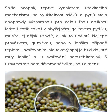
Spíše naopak, teprve vynálezem uzavíracího
mechanismu se využitelnost sáčků a pytlů stala
doopravdy významnou pro celou řadu aplikací.
Máte-li totiž cokoli v obyčejném igelitovém pytlíku,
musíte jej nějak uzavřít, a jak to udělat? Nejlépe
provázkem, gumičkou, nebo v lepším případě
teplem – svařováním, ale takový spoj je buď do jisté
míry labilní a u svařování nerozebíratelný. S
uzavíracím zipem dáváme sáčkům jinou dimenzi.