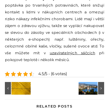
poptávka po trvanlivých potravinách, které snižují
kontakt s lidmi v nákupních centrech a omezují
riziko nákazy infekčními chorobami. Lidé mají i větší
zájem o zdravou výživu, takže se vyplácí nakupovat
se slevou do zásoby ve speciálních obchodech (i v
některých e-shopech) např. luštěniny, ořechy,
celozrnné obilné kaše, vločky, sušené ovoce atd. To
vše můžete mít v
uzavíratelných sáčcích
při
pokojové teplotě i několik měsíců.
4.5/5 - (6 votes)
RELATED POSTS