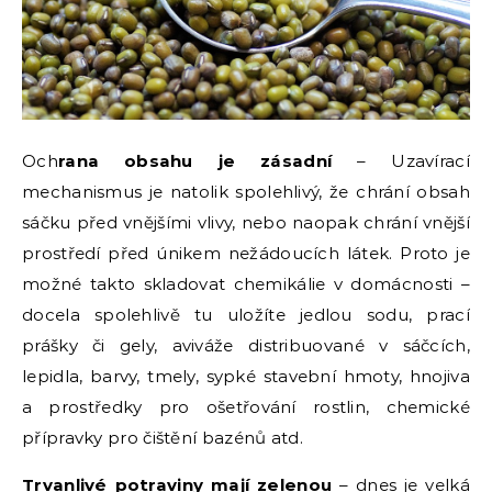
Och
rana obsahu je zásadní
– Uzavírací
mechanismus je natolik spolehlivý, že chrání obsah
sáčku před vnějšími vlivy, nebo naopak chrání vnější
prostředí před únikem nežádoucích látek. Proto je
možné takto skladovat chemikálie v domácnosti –
docela spolehlivě tu uložíte jedlou sodu, prací
prášky či gely, aviváže distribuované v sáčcích,
lepidla, barvy, tmely, sypké stavební hmoty, hnojiva
a prostředky pro ošetřování rostlin, chemické
přípravky pro čištění bazénů atd.
Trvanlivé potraviny mají zelenou
– dnes je velká