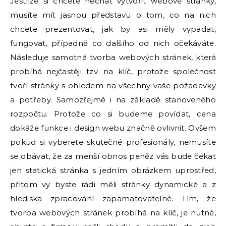
Jestliže si chcete nechat vytvořit webové stránky,
musíte mít jasnou představu o tom, co na nich
chcete prezentovat, jak by asi měly vypadat,
fungovat, případně co dalšího od nich očekáváte.
Následuje samotná tvorba webových stránek, která
probíhá nejčastěji tzv. na klíč, protože společnost
tvoří stránky s ohledem na všechny vaše požadavky
a potřeby. Samozřejmě i na základě stanoveného
rozpočtu. Protože co si budeme povídat, cena
dokáže funkce i design webu značně ovlivnit. Ovšem
pokud si vyberete skutečné profesionály, nemusíte
se obávat, že za menší obnos peněz vás bude čekat
jen statická stránka s jedním obrázkem uprostřed,
přitom vy byste rádi měli stránky dynamické a z
hlediska zpracování zapamatovatelné. Tím, že
tvorba webových stránek
probíhá na klíč, je nutné,