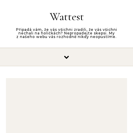
Skip to content
Wattest
Připadá vám, že vás všichni zradili, že vás všichni
nechali na holičkách? Nepropadejte skepsi. My
z našeho webu vás rozhodně nikdy neopustíme.