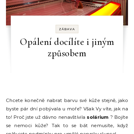
ZÁBAVA
Opálení docílíte i jiným
způsobem
Chcete konečně nabrat barvu své kůže stejně, jako
byste pár dní pobývala u moře? Však Vy víte, jak na
to! Proč jste už dávno nenavštívila
solárium
? Bojíte
se nemoci kůže? Tak to se bát nemusíte, když
splňujete podmínky pro umělé paprsky slunce!