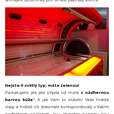
Nejste-li světlý typ, máte zelenou!
Pamatujete, jak jste přijela od moře
s nádhernou
barvou kůže
? A jak Vám to slušelo! Vaše hnědé
vlasy a hnědé oči dokonale korespondovaly s Vaším
perfektním opálením. Inu, sluneční paprsky jsou