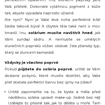
Vaši přátelé. Dokonale vytáhnou pigment z kůže
tak, abyste vypadala naprosto úžasně.
Ale nyní? Nyní je Vaše levá noha perfektně bílá!
Sádra taková bývá! A zbytek těla také není o moc
tmavší. Inu,
solárium musíte navštívit hned
, jak
Vám sundají sádru. A nemusíte se umělých
slunečních paprsků vůbec obávat. Jste jižanský typ,
který se sluncem kamarádí.
Vždycky je všechno poprvé
.
Pokud
půjdete do solária poprvé
, určitě se Vám
dostane pokynů, které musíte dodržet, aby Vaše
pleť dostala perfektní barvu bez újmy na zdraví!
Určitě zapomeňte na to, že byste si měla před
návštěvou solária upravit make-up. Jedině bez něj!
Udělejte to přesně tak, jak to děláte u moře. Tam