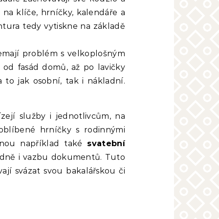
 na klíče, hrníčky, kalendáře a
ntura tedy vytiskne na základě
emají problém s velkoplošným
y od fasád domů, až po lavičky
 to jak osobní, tak i nákladní.
ejí služby i jednotlivcům, na
oblíbené hrníčky s rodinnými
isknou například také
svatební
adně i vazbu dokumentů. Tuto
ají svázat svou bakalářskou či