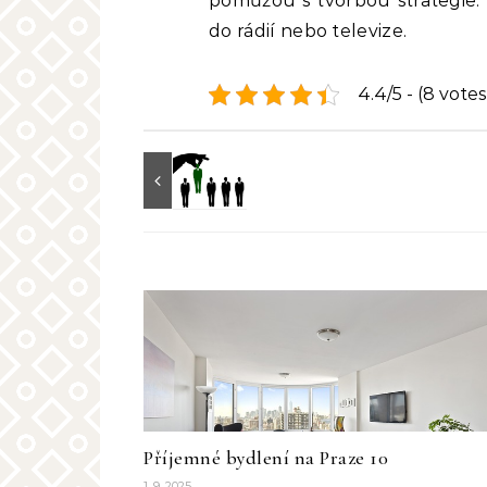
pomůžou s tvorbou strategie.
do rádií nebo televize.
4.4/5 - (8 votes
Příjemné bydlení na Praze 10
1. 9. 2025