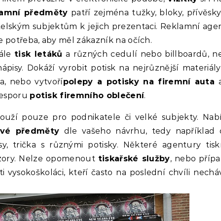
lamní předměty
patří zejména tužky, bloky, přívěsky
elským subjektům k jejich prezentaci. Reklamní age
e potřeba, aby měl zákazník na očích.
dále
tisk letáků
a různých cedulí nebo billboardů, n
nápisy. Dokáží vyrobit potisk na nejrůznější materiál
a, nebo vytvoří
polepy a potisky na firemní auta
a
zesporu
potisk firemního oblečení
.
uží pouze pro podnikatele či velké subjekty. Nabíz
ové předměty
dle vašeho návrhu, tedy například 
pisy, trička s různými potisky. Některé agentury t
 vzory. Nelze opomenout
tiskařské služby
, nebo příp
 vysokoškoláci, kteří často na poslední chvíli necháv