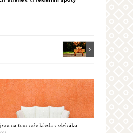
ch stránek
, či
reklamní spoty
 jsou na tom vaše křesla v obýváku
 2025