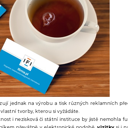
izují jednak na výrobu a tisk různých reklamních př
vlastní tvorby, kterou si vyžádáte.
nost i nezisková či státní instituce by jistě nemohla f
níkem převážně v elektronické podobě,
vizitky
si i 