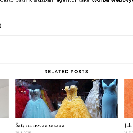
 Často patří k službám agentur také
tvorba webový
)
RELATED POSTS
Šaty na novou sezonu
Jak
29. 3. 2025
16. 3.