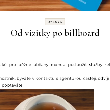
BYZNYS
Od vizitky po billboard
ostník, býváte v kontaktu s agenturou častěji, odvíjí
ě poptáváte.