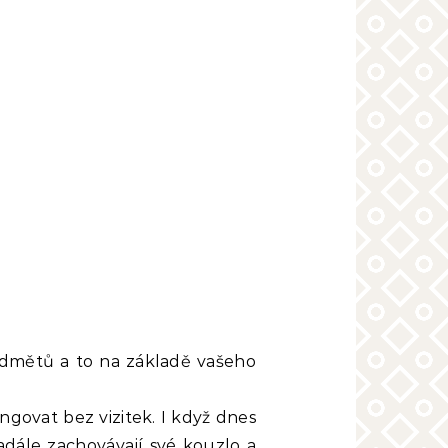
edmětů a to na základě vašeho
ungovat bez vizitek. I když dnes
nadále zachovávají své kouzlo a