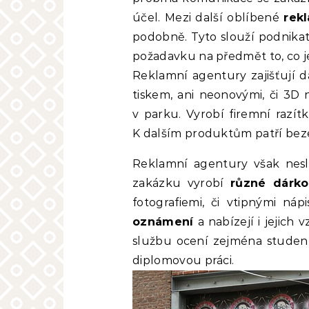
účel. Mezi další oblíbené
rek
podobně. Tyto slouží podnikat
požadavku na předmět to, co j
Reklamní agentury zajišťují 
tiskem, ani neonovými, či 3D 
v parku. Vyrobí firemní razítk
K dalším produktům patří be
Reklamní agentury však neslo
zakázku vyrobí
různé dárk
fotografiemi, či vtipnými ná
oznámení
a nabízejí i jejich
službu ocení zejména studenti
diplomovou práci.