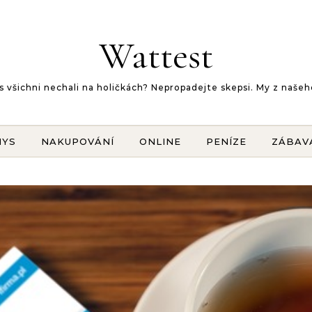
Wattest
 vás všichni nechali na holičkách? Nepropadejte skepsi. My z na
NYS
NAKUPOVÁNÍ
ONLINE
PENÍZE
ZÁBAV