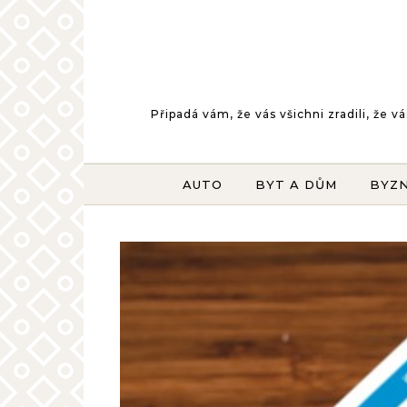
Skip to content
Připadá vám, že vás všichni zradili, že
AUTO
BYT A DŮM
BYZ