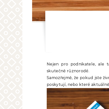
Nejen pro podnikatele, ale také pro běžné občany mohou posloužit služby reklamních agentur, které jsou
skutečně různorodé.
Samozřejmě, že pokud jste živn
poskytují, nebo které aktuáln