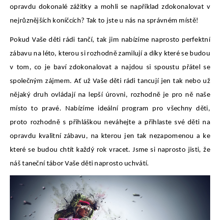
opravdu dokonalé zážitky a mohli se například zdokonalovat v
nejrůznějších koníčcích? Tak to jste u nás na správném místě!
Pokud Vaše děti rádi tančí, tak jim nabízíme naprosto perfektní
zábavu na léto, kterou si rozhodně zamilují a díky které se budou
v tom, co je baví zdokonalovat a najdou si spoustu přátel se
společným zájmem. Ať už Vaše děti rádi tancují jen tak nebo už
nějaký druh ovládají na lepší úrovni, rozhodně je pro ně naše
místo to pravé. Nabízíme ideální program pro všechny děti,
proto rozhodně s přihláškou neváhejte a přihlaste své děti na
opravdu kvalitní zábavu, na kterou jen tak nezapomenou a ke
které se budou chtít každý rok vracet. Jsme si naprosto jisti, že
náš
taneční tábor
Vaše děti naprosto uchvátí.