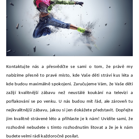
Kontaktujte nás a přesvědčte se sami o tom, že právě my
nabízíme přesně to pravé místo, kde Vaše děti stráví kus léta a
kde budou maximálně spokojeni. Zaručujeme Vám, že Vaše děti
zažijí kvalitnější zábavu než neustálé koukání na televizi a
poflakování se po venku. U nás budou mít řád, ale zároveň tu
nejkvalitnější zábavu, jakou si jen dokážete představit. Dopřejte
jim kvalitně strávené léto a přihlaste je k nám! Uvidíte sami, že
rozhodně nebudete s tímto rozhodnutím litovat a že je k nám
budete velmi rádi každoročně posílat.