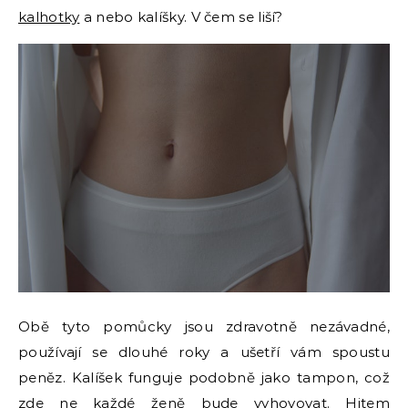
kalhotky
a nebo kalíšky. V čem se liší?
Obě tyto pomůcky jsou zdravotně nezávadné,
používají se dlouhé roky a ušetří vám spoustu
peněz. Kalíšek funguje podobně jako tampon, což
zde ne každé ženě bude vyhovovat. Hitem