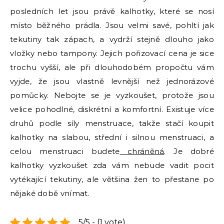
posledních let jsou právě kalhotky, které se nosí
místo běžného prádla. Jsou velmi savé, pohltí jak
tekutiny tak zápach, a vydrží stejně dlouho jako
vložky nebo tampony. Jejich pořizovací cena je sice
trochu vyšší, ale při dlouhodobém propočtu vám
vyjde, že jsou vlastně levnější než jednorázové
pomůcky. Nebojte se je vyzkoušet, protože jsou
velice pohodlné, diskrétní a komfortní. Existuje více
druhů podle síly menstruace, takže stačí koupit
kalhotky na slabou, střední i silnou menstruaci, a
celou menstruaci budete
chráněná
. Je dobré
kalhotky vyzkoušet zda vám nebude vadit pocit
vytékající tekutiny, ale většina žen to přestane po
nějaké době vnímat.
5/5 - (1 vote)