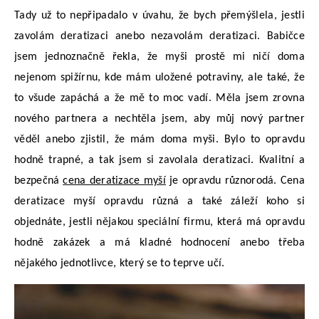
Tady už to nepřipadalo v úvahu, že bych přemýšlela, jestli
zavolám deratizaci anebo nezavolám deratizaci. Babičce
jsem jednoznačně řekla, že myši prostě mi ničí doma
nejenom spižírnu, kde mám uložené potraviny, ale také, že
to všude zapáchá a že mě to moc vadí. Měla jsem zrovna
nového partnera a nechtěla jsem, aby můj nový partner
věděl anebo zjistil, že mám doma myši. Bylo to opravdu
hodně trapné, a tak jsem si zavolala deratizaci. Kvalitní a
bezpečná
cena deratizace myší
je opravdu různorodá. Cena
deratizace myší opravdu různá a také záleží koho si
objednáte, jestli nějakou speciální firmu, která má opravdu
hodně zakázek a má kladné hodnocení anebo třeba
nějakého jednotlivce, který se to teprve učí.